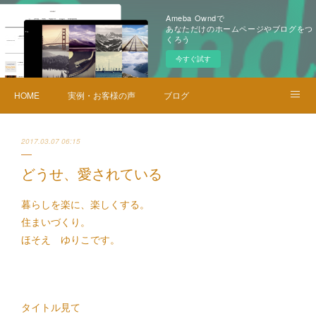
Ameba Owndで
あなただけのホームページやブログをつ
くろう
今すぐ試す
HOME
実例・お客様の声
ブログ
メニュー・料金
お問い合せ
2017.03.07 06:15
どうせ、愛されている
暮らしを楽に、楽しくする。
住まいづくり。
ほそえ ゆりこです。
タイトル見て