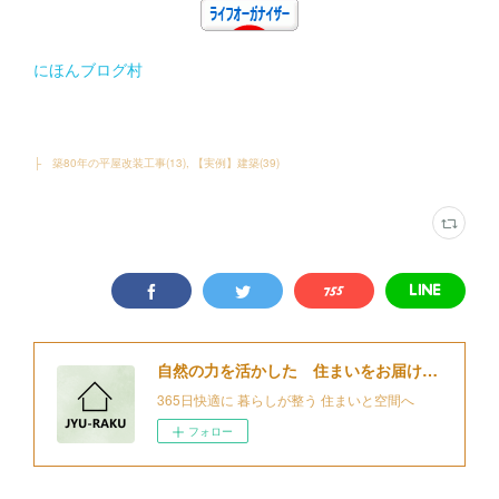
にほんブログ村
├ 築80年の平屋改装工事
(
13
)
【実例】建築
(
39
)
自然の力を活かした 住まいをお届けする 細江住楽設計
365日快適に 暮らしが整う 住まいと空間へ
フォロー