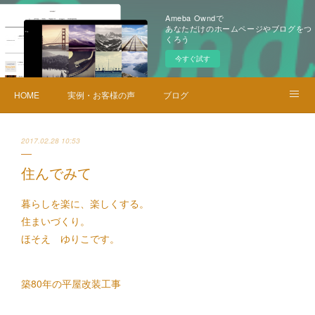
Ameba Owndで
あなただけのホームページやブログをつ
くろう
今すぐ試す
HOME
実例・お客様の声
ブログ
メニュー・料金
お問い合せ
2017.02.28 10:53
住んでみて
暮らしを楽に、楽しくする。
住まいづくり。
ほそえ ゆりこです。
築80年の平屋改装工事