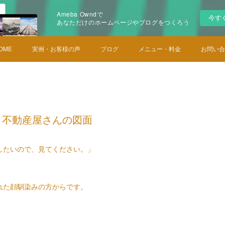
Ameba Owndで
今す
あなただけのホームページやブログをつくろう
OME
実例・お客様の声
ブログ
メニュー・料金
お問い合
？不動産屋さんの図面
したいので、見てください。」
れた顔馴染みの方からです。