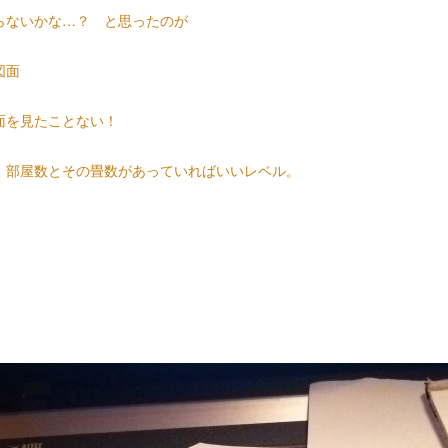
らないかな…？
と思ったのが
図面
面を見たことない！
。部屋数とその畳数があっていればいいレベル。