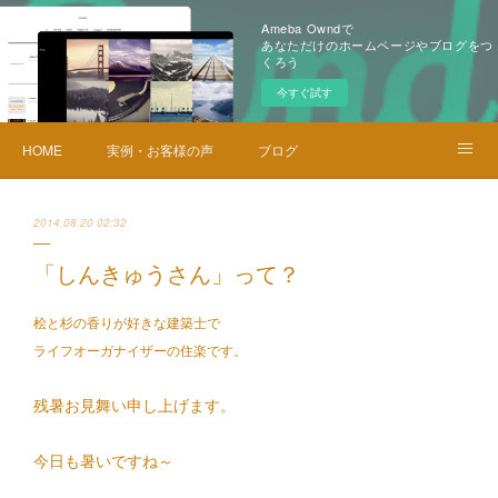
Ameba Owndで
あなただけのホームページやブログをつ
くろう
今すぐ試す
HOME
実例・お客様の声
ブログ
メニュー・料金
お問い合せ
2014.08.20 02:32
「しんきゅうさん」って？
桧と杉の香りが好きな建築士で
ライフオーガナイザーの住楽です。
残暑お見舞い申し上げます。
今日も暑いですね～