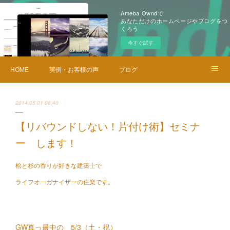
Ameba Owndで
あなただけのホームページやブログをつ
くろう
今すぐ試す
HOME
実例・お客様の声
ブログ
メニュー・料金
お問い合せ
2014.05.01 06:40
【リバウンドしない！片付け術】セミナ
ー します！
桧と杉の香りが好きな建築士で
ライフオーガナイザーの住楽です。
GW真っ最中の 5/3（土・祝）