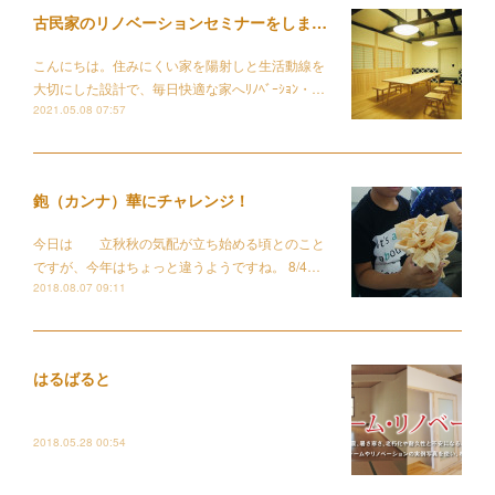
古民家のリノベーションセミナーをしました！！
こんにちは。住みにくい家を陽射しと生活動線を
大切にした設計で、毎日快適な家へﾘﾉﾍﾞｰｼｮﾝ・…
2021.05.08 07:57
鉋（カンナ）華にチャレンジ！
今日は 立秋秋の気配が立ち始める頃とのこと
ですが、今年はちょっと違うようですね。 8/4…
2018.08.07 09:11
はるばると
2018.05.28 00:54