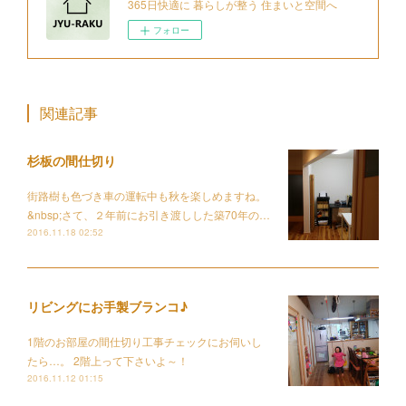
365日快適に 暮らしが整う 住まいと空間へ
フォロー
関連記事
杉板の間仕切り
街路樹も色づき車の運転中も秋を楽しめますね。
&nbsp;さて、２年前にお引き渡しした築70年の…
2016.11.18 02:52
リビングにお手製ブランコ♪
1階のお部屋の間仕切り工事チェックにお伺いし
たら…。 2階上って下さいよ～！
2016.11.12 01:15