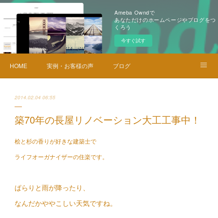
Ameba Owndで
あなただけのホームページやブログをつ
くろう
今すぐ試す
HOME
実例・お客様の声
ブログ
メニュー・料金
お問い合せ
2014.02.04 06:55
築70年の長屋リノベーション大工工事中！
桧と杉の香りが好きな建築士で
ライフオーガナイザーの住楽です。
ぱらりと雨が降ったり、
なんだかややこしい天気ですね。