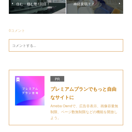
住む・棲む塾1回目！
神経衰弱？？
0
コメント
PR
プレミアムプランでもっと自由
なサイトに
Ameba Owndで、広告非表示、画像容量無
制限、ページ数無制限などの機能を開放し
よう。