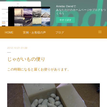
Ameba Owndで
あなただけのホームページやブログをつ
くろう
今すぐ試す
HOME
実例・お客様の声
ブログ
メニュー・料金
お問い合せ
2012.10.01 01:38
じゃがいもの便り
この時期になると届くお便りがあります。