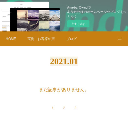
Ameba Owndで
あなただけのホームページやブログをつ
くろう
今すぐ試す
HOME
実例・お客様の声
ブログ
メニュー・料金
お問い合せ
2021
.
01
まだ記事がありません。
1
2
3