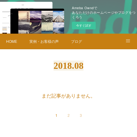
Ameba Owndで
あなただけのホームページやブログをつ
くろう
今すぐ試す
HOME
実例・お客様の声
ブログ
メニュー・料金
お問い合せ
2018
.
08
まだ記事がありません。
1
2
3