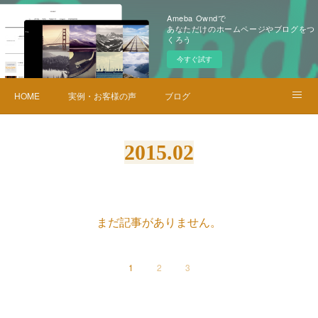
Ameba Owndで
あなただけのホームページやブログをつ
くろう
今すぐ試す
HOME
実例・お客様の声
ブログ
メニュー・料金
お問い合せ
2015
.
02
まだ記事がありません。
1
2
3