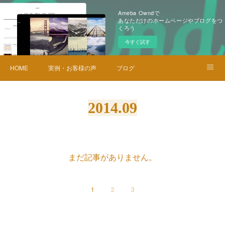
Ameba Owndで
あなただけのホームページやブログをつ
くろう
今すぐ試す
HOME
実例・お客様の声
ブログ
メニュー・料金
お問い合せ
2014
.
09
まだ記事がありません。
1
2
3