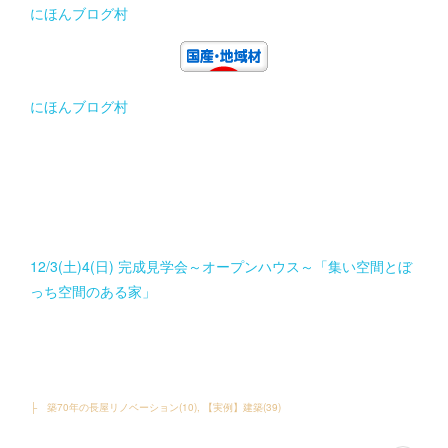
にほんブログ村
にほんブログ村
12/3(土)4(日) 完成見学会～オープンハウス～「集い空間とぼ
っち空間のある家」
├ 築70年の長屋リノベーション
(
10
)
【実例】建築
(
39
)