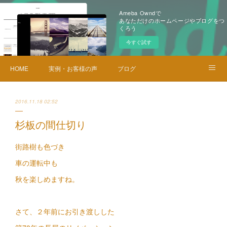
Ameba Owndで
あなただけのホームページやブログをつ
くろう
今すぐ試す
HOME
実例・お客様の声
ブログ
メニュー・料金
お問い合せ
2016.11.18 02:52
杉板の間仕切り
街路樹も色づき
車の運転中も
秋を楽しめますね。
さて、２年前にお引き渡しした