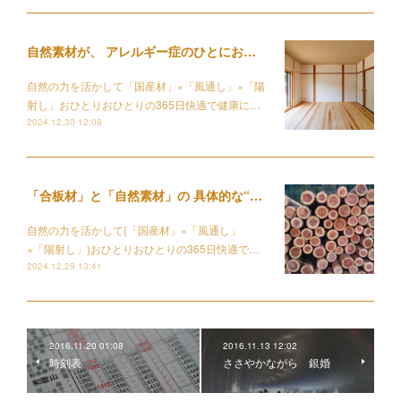
自然素材が、 アレルギー症のひとにおすすめな理由
自然の力を活かして「国産材」×「風通し」×「陽
射し」おひとりおひとりの365日快適で健康に…
2024.12.30 12:08
「合板材」と「自然素材」の 具体的な“違い”ってなに？
自然の力を活かして(「国産材」×「風通し」
×「陽射し」)おひとりおひとりの365日快適で…
2024.12.29 13:41
2016.11.20 01:08
2016.11.13 12:02
時刻表
ささやかながら 銀婚