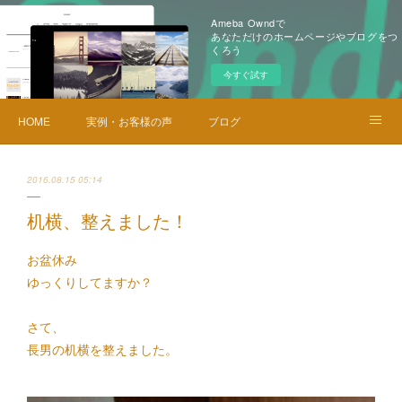
Ameba Owndで
あなただけのホームページやブログをつ
くろう
今すぐ試す
HOME
実例・お客様の声
ブログ
メニュー・料金
お問い合せ
2016.08.15 05:14
机横、整えました！
お盆休み
ゆっくりしてますか？
さて、
長男の机横を
整えました。