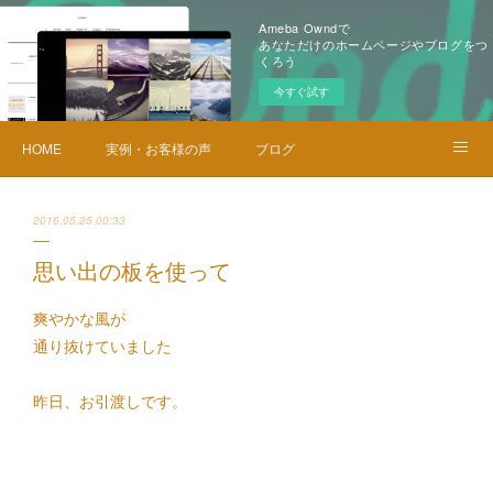
Ameba Owndで
あなただけのホームページやブログをつ
くろう
今すぐ試す
HOME
実例・お客様の声
ブログ
メニュー・料金
お問い合せ
2016.05.25 00:33
思い出の板を使って
爽やかな風が
通り抜けていました
昨日、お引渡しです。