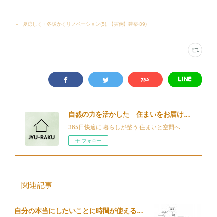
├ 夏涼しく・冬暖かくリノベーション
(
5
)
【実例】建築
(
39
)
自然の力を活かした 住まいをお届けする 細江住楽設計
365日快適に 暮らしが整う 住まいと空間へ
フォロー
関連記事
自分の本当にしたいことに時間が使えるようになる家事動線を整える設計について