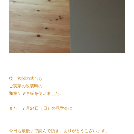
後、玄関の式台も
ご実家の改装時の
和室ケヤキ板を使いました。
また、７月24日（日）の見学会に
今日も最後まで読んで頂き、ありがとうございます。