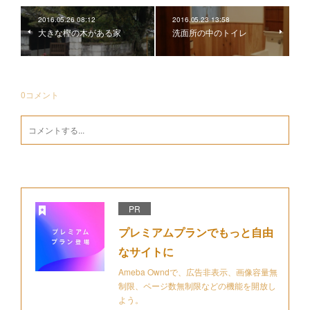
2016.05.26 08:12
2016.05.23 13:58
大きな樫の木がある家
洗面所の中のトイレ
0
コメント
PR
プレミアムプランでもっと自由
なサイトに
Ameba Owndで、広告非表示、画像容量無
制限、ページ数無制限などの機能を開放し
よう。