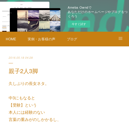
Ameba Owndで
あなただけのホームページやブログをつ
くろう
今すぐ試す
HOME
実例・お客様の声
ブログ
メニュー・料金
お問い合せ
2016.05.18 04:28
親子2人3脚
久しぶりの長女ネタ。
中3にもなると
【受験】
という
本人には経験のない
言葉の重みがのしかかるし、