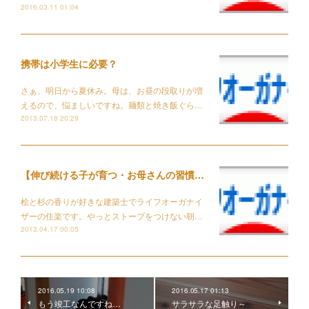
2016.03.11 01:04
携帯は小学生に必要？
さぁ、明日から夏休み。母は、お昼の段取りが増
えるので、悩ましいですね。麺類と焼き飯ぐら…
2013.07.18 20:29
【伸び続ける子が育つ・お母さんの習慣】読みました
桧と杉の香りが好きな建築士でライフオーガナイ
ザーの住楽です。やっとストーブをつけない朝…
2013.04.17 00:05
2016.05.19 10:08
2016.05.17 01:13
もう竣工なんですね…
サラサラな足触り～