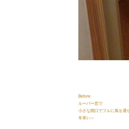
Before
ルーバー窓
で
小さな開口でフルに風を通
冬寒い～