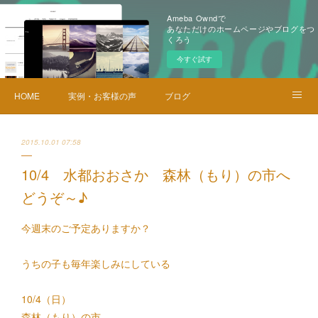
Ameba Owndで
あなただけのホームページやブログをつ
くろう
今すぐ試す
HOME
実例・お客様の声
ブログ
メニュー・料金
お問い合せ
2015.10.01 07:58
10/4 水都おおさか 森林（もり）の市へ
どうぞ～♪
今週末のご予定ありますか？
うちの子も毎年楽しみにしている
10/4（日）
森林（もり）の市