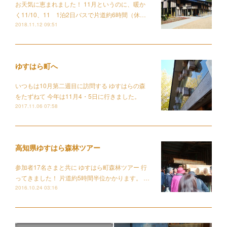
お天気に恵まれました！ 11月というのに、暖か
く11/10、11 1泊2日バスで片道約6時間（休…
2018.11.12 09:51
ゆすはら町へ
いつもは10月第二週目に訪問する ゆすはらの森
をたずねて 今年は11月4・5日に行きました。
2017.11.06 07:58
高知県ゆすはら森林ツアー
参加者17名さまと共に ゆすはら町森林ツアー 行
ってきました！ 片道約5時間半位かかります。 …
2016.10.24 03:16