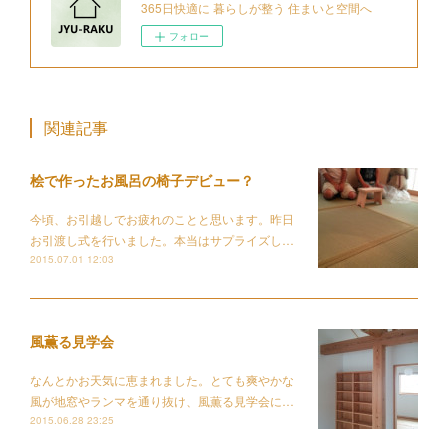
365日快適に 暮らしが整う 住まいと空間へ
フォロー
関連記事
桧で作ったお風呂の椅子デビュー？
今頃、お引越しでお疲れのことと思います。昨日
お引渡し式を行いました。本当はサプライズし…
2015.07.01 12:03
風薫る見学会
なんとかお天気に恵まれました。とても爽やかな
風が地窓やランマを通り抜け、風薫る見学会に…
2015.06.28 23:25