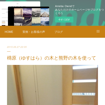
Ameba Owndで
あなただけのホームページやブログをつ
くろう
今すぐ試す
HOME
実例・お客様の声
ブログ
メニュー・料金
お問い合せ
2015.06.27 22:05
檮原（ゆすはら）の木と熊野の木を使って