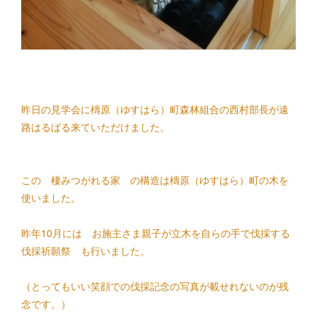
昨日の見学会に
檮原（ゆすはら）町森林組合
の西村部長が遠
路はるばる来ていただけました。
この
棲みつがれる家
の構造は
檮原（ゆすはら）町の木
を
使いました。
昨年10月には お施主さま親子が立木を自らの手で伐採する
伐採祈願祭
も行いました。
（とってもいい笑顔での伐採記念の写真が載せれないのが残
念です。）