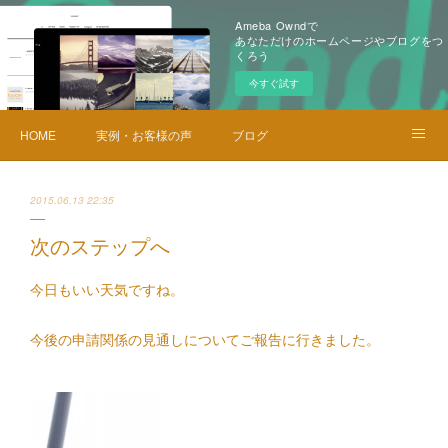
Ameba Owndで
あなただけのホームページやブログをつ
くろう
今すぐ試す
HOME
実例・お客様の声
ブログ
メニュー・料金
お問い合せ
2015.06.13 22:35
次のステップへ
今日もいい天気ですね。
今後の申請関係の見通しについてご報告に行きました。