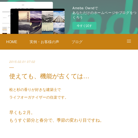
Ameba Owndで
あなただけのホームページやブログをつ
くろう
今すぐ試す
HOME
実例・お客様の声
ブログ
メニュー・料金
お問い合せ
2015.02.01 07:02
使えても、機能が古くては…
桧と杉の香りが好きな建築士で
ライフオーガナイザーの住楽です。
早くも２月。
もうすぐ節分と春分で、季節の変わり目ですね。