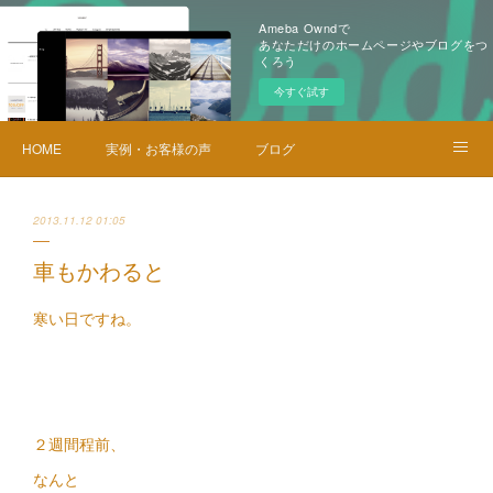
Ameba Owndで
あなただけのホームページやブログをつ
くろう
今すぐ試す
HOME
実例・お客様の声
ブログ
メニュー・料金
お問い合せ
2013.11.12 01:05
車もかわると
寒い日ですね。
２週間程前、
なんと