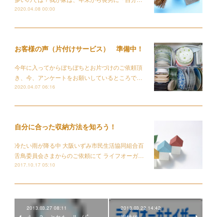
2020.04.08 00:00
お客様の声（片付けサービス） 準備中！
今年に入ってからぼちぼちとお片づけのご依頼頂
き、今、アンケートをお願いしているところで…
2020.04.07 06:16
自分に合った収納方法を知ろう！
冷たい雨が降る中 大阪いずみ市民生活協同組合百
舌鳥委員会さまからのご依頼にて ライフオーガ…
2017.10.17 05:10
2013.03.27 08:11
2013.03.22 14:42
えっ？ とれた～!! (ﾉﾟ
親世代