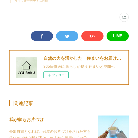
├ ライフオーガナイズ
(
48
)
自然の力を活かした 住まいをお届けする 細江住楽設計
365日快適に 暮らしが整う 住まいと空間へ
フォロー
関連記事
我が家もお片づけ
外出自粛となれば、部屋のお片づけをされた方も
多いのでは？我が家は、年末から長男に「自分…