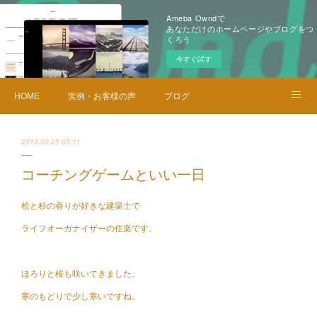
Ameba Owndで
あなただけのホームページやブログをつ
くろう
今すぐ試す
HOME
実例・お客様の声
ブログ
メニュー・料金
お問い合せ
2013.03.25 05:11
コーチングゲームといい一日
桧と杉の香りが好きな建築士で
ライフオーガナイザーの住楽です。
ほろりと桜も咲いてきました。
寒のもどりで少し寒いですね。