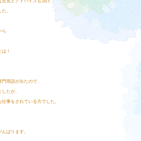
な意見とアドバイスも頂け、
した。
から
とは！
専門用語が出たので、
ましたが、
お仕事をされている方でした。
、
がんばります。