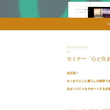
H
2013.01.13 06:13
セミナー「心と住
自分流！
すっきりとした暮らしが維持で
住まいづくり
をサポートする住