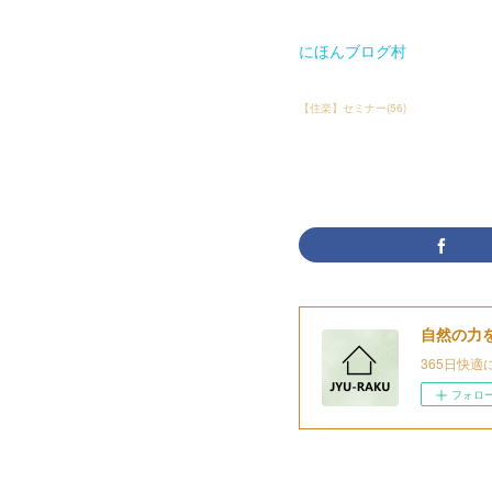
にほんブログ村
【住楽】セミナー
(
56
)
自然の力
365日快適
フォロ