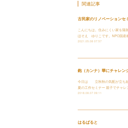
関連記事
古民家のリノベーションセ
こんにちは。住みにくい家を陽射し
ほそえ ゆりこです。NPO国産材
2021.05.08 07:57
鉋（カンナ）華にチャレン
今日は 立秋秋の気配が立ち始め
夏の工作セミナー 親子でチャレ
2018.08.07 09:11
はるばると