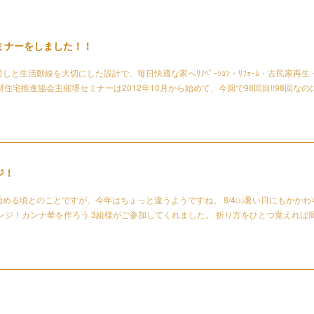
ミナーをしました！！
と生活動線を大切にした設計で、毎日快適な家へﾘﾉﾍﾞｰｼｮﾝ・ﾘﾌｫｰﾑ・古民家再生
住宅推進協会主催堺セミナーは2012年10月から始めて、今回で98回目!!98回なの
ジ！
る頃とのことですが、今年はちょっと違うようですね。 8/4㈯暑い日にもかかわ
ンジ！カンナ華を作ろう 3組様がご参加してくれました。 折り方をひとつ覚えれば