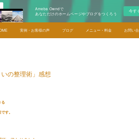
Ameba Owndで
今す
あなただけのホームページやブログをつくろう
OME
実例・お客様の声
ブログ
メニュー・料金
お問い合
まいの整理術」感想
きる
楽です。