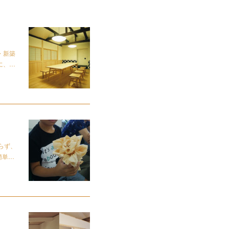
・新築
に、…
らず、
簡単…